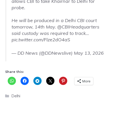
allows CBI to take Khairnar to Delhi for
probe.
He will be produced in a Delhi CBI court
tomorrow, 14th May.
@CBIHeadquarters
said custody was required to track…
pic.twitter.com/Flze2dO4aS
— DD News (@DDNewslive)
May 13, 2026
Share this:
More
Categories
Delhi