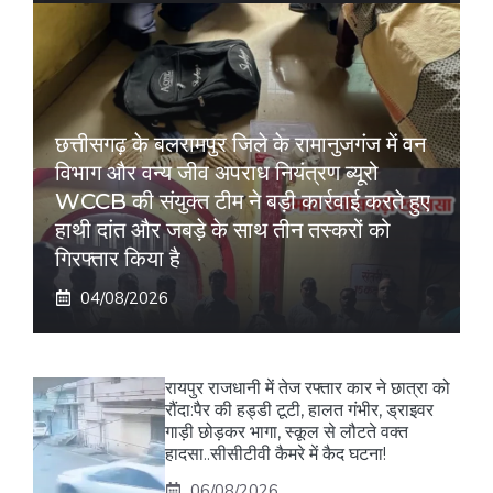
छत्तीसगढ़ के बलरामपुर जिले के रामानुजगंज में वन
विभाग और वन्य जीव अपराध नियंत्रण ब्यूरो
WCCB की संयुक्त टीम ने बड़ी कार्रवाई करते हुए
हाथी दांत और जबड़े के साथ तीन तस्करों को
गिरफ्तार किया है
04/08/2026
रायपुर राजधानी में तेज रफ्तार कार ने छात्रा को
रौंदा:पैर की हड्डी टूटी, हालत गंभीर, ड्राइवर
गाड़ी छोड़कर भागा, स्कूल से लौटते वक्त
हादसा..सीसीटीवी कैमरे में कैद घटना!
06/08/2026