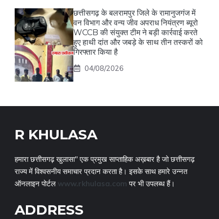
छत्तीसगढ़ के बलरामपुर जिले के रामानुजगंज में
वन विभाग और वन्य जीव अपराध नियंत्रण ब्यूरो
WCCB की संयुक्त टीम ने बड़ी कार्रवाई करते
हुए हाथी दांत और जबड़े के साथ तीन तस्करों को
गिरफ्तार किया है
04/08/2026
R KHULASA
हमारा छत्तीसगढ़ खुलासा" एक प्रमुख साप्ताहिक अख़बार है जो छत्तीसगढ़
राज्य में विश्वसनीय समाचार प्रदान करता है। इसके साथ हमारे उन्नत
ऑनलाइन पोर्टल
www.rkhulasa.com
पर भी उपलब्ध हैं।
ADDRESS