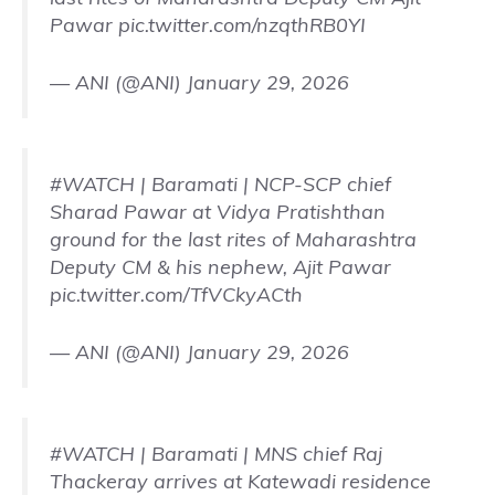
Pawar
pic.twitter.com/nzqthRB0YI
— ANI (@ANI)
January 29, 2026
#WATCH
| Baramati | NCP-SCP chief
Sharad Pawar at Vidya Pratishthan
ground for the last rites of Maharashtra
Deputy CM & his nephew, Ajit Pawar
pic.twitter.com/TfVCkyACth
— ANI (@ANI)
January 29, 2026
#WATCH
| Baramati | MNS chief Raj
Thackeray arrives at Katewadi residence