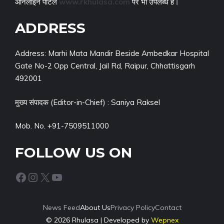
ऑनलाइन पोर्टल
www.rkhulasa.com
पर भी उपलब्ध हैं।
ADDRESS
Address: Marhi Mata Mandir Beside Ambedkar Hospital
Gate No-2 Opp Central, Jail Rd, Raipur, Chhattisgarh
492001
मुख्य संपादक (Editor-in-Chief) : Saniya Raksel
Mob. No. +91-7509511000
FOLLOW US ON
Facebook
Instagram
X
YouTube
News Feed
About Us
Privacy Policy
Contact
© 2026 Rhulasa | Developed by
Wepnex