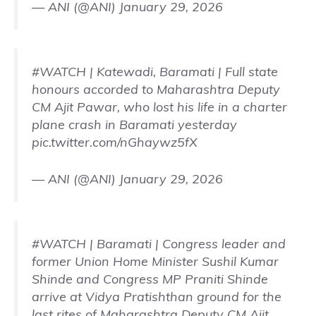
— ANI (@ANI)
January 29, 2026
#WATCH
| Katewadi, Baramati | Full state
honours accorded to Maharashtra Deputy
CM Ajit Pawar, who lost his life in a charter
plane crash in Baramati yesterday
pic.twitter.com/nGhaywz5fX
— ANI (@ANI)
January 29, 2026
#WATCH
| Baramati | Congress leader and
former Union Home Minister Sushil Kumar
Shinde and Congress MP Praniti Shinde
arrive at Vidya Pratishthan ground for the
last rites of Maharashtra Deputy CM Ajit