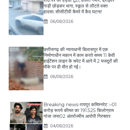
रौंदा:पैर की हड्डी टूटी, हालत गंभीर, ड्राइवर
गाड़ी छोड़कर भागा, स्कूल से लौटते वक्त
हादसा..सीसीटीवी कैमरे में कैद घटना!
06/08/2026
छत्तीसगढ़ की न्यायधानी बिलासपुर में एक
निर्माणाधीन मकान में काम करते समय 11 केवी
हाईटेंशन लाइन के चपेट में आने में 2 मजदूरों की
मौके पर ही मौत हो गई।
06/08/2026
Breaking news-रायपुर कमिश्नरेट :–01
करोड़ रूपये कीमत का 191.525 किलोग्राम
गांजा जप्त02 अंतर्राज्यीय आरोपी गिरफ्तार
04/08/2026