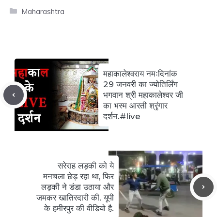
Categories
Maharashtra
महाकालेश्वराय नमःदिनांक
29 जनवरी का ज्योतिर्लिंग
भगवान श्री महाकालेश्वर जी
का भस्म आरती श्रृंगार
दर्शन.#live
सरेराह लड़की को ये
मनचला छेड़ रहा था, फिर
लड़की ने डंडा उठाया और
जमकर खातिरदारी की. यूपी
के हमीरपुर की वीडियो है.