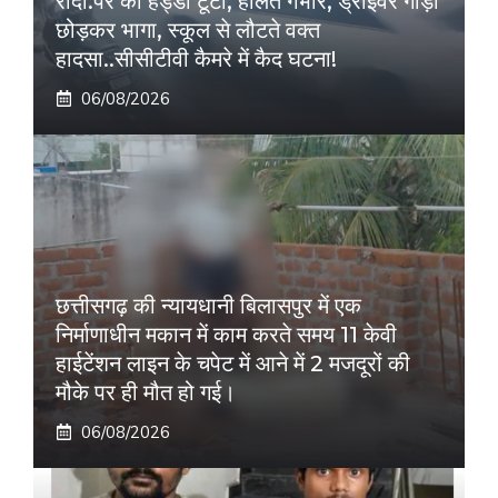
रौंदा:पैर की हड्डी टूटी, हालत गंभीर, ड्राइवर गाड़ी
छोड़कर भागा, स्कूल से लौटते वक्त
हादसा..सीसीटीवी कैमरे में कैद घटना!
06/08/2026
छत्तीसगढ़ की न्यायधानी बिलासपुर में एक
निर्माणाधीन मकान में काम करते समय 11 केवी
हाईटेंशन लाइन के चपेट में आने में 2 मजदूरों की
मौके पर ही मौत हो गई।
06/08/2026