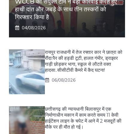
WCCB की संयुक्त टीम ने बड़ी कार्रवाई करते हुए
हाथी दांत और जबड़े के साथ तीन तस्करों को
गिरफ्तार किया है
04/08/2026
रायपुर राजधानी में तेज रफ्तार कार ने छात्रा को
रौंदा:पैर की हड्डी टूटी, हालत गंभीर, ड्राइवर
गाड़ी छोड़कर भागा, स्कूल से लौटते वक्त
हादसा..सीसीटीवी कैमरे में कैद घटना!
06/08/2026
छत्तीसगढ़ की न्यायधानी बिलासपुर में एक
निर्माणाधीन मकान में काम करते समय 11 केवी
हाईटेंशन लाइन के चपेट में आने में 2 मजदूरों की
मौके पर ही मौत हो गई।