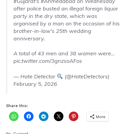
#Gujarat
's
#Ahmedabad
on Wednesday
after police busted an illegal foreign liquor
party in the dry state, which was
organised by a man on the occasion of his
brother-in-law's 25th wedding
anniversary.
A total of 43 men and 38 women were…
pic.twitter.com/3gnzsoAFos
— Hate Detector
(@HateDetectors)
February 5, 2026
Share this:
More
Categories
Gujarat