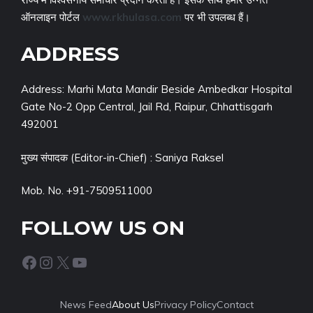
ऑनलाइन पोर्टल
www.rkhulasa.com
पर भी उपलब्ध हैं।
ADDRESS
Address: Marhi Mata Mandir Beside Ambedkar Hospital
Gate No-2 Opp Central, Jail Rd, Raipur, Chhattisgarh
492001
मुख्य संपादक (Editor-in-Chief) : Saniya Raksel
Mob. No. +91-7509511000
FOLLOW US ON
Facebook
Instagram
X
YouTube
News Feed
About Us
Privacy Policy
Contact