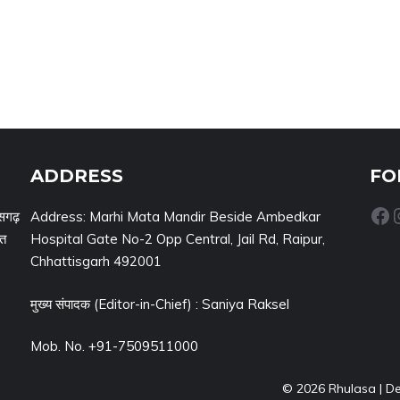
ADDRESS
FO
Facebook
Inst
सगढ़
Address: Marhi Mata Mandir Beside Ambedkar
नत
Hospital Gate No-2 Opp Central, Jail Rd, Raipur,
Chhattisgarh 492001
मुख्य संपादक (Editor-in-Chief) : Saniya Raksel
Mob. No. +91-7509511000
© 2026 Rhulasa | D