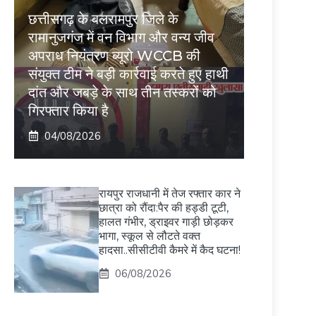
छत्तीसगढ़ के बलरामपुर जिले के
रामानुजगंज में वन विभाग और वन्य जीव
अपराध नियंत्रण ब्यूरो WCCB की
संयुक्त टीम ने बड़ी कार्रवाई करते हुए हाथी
दांत और जबड़े के साथ तीन तस्करों को
गिरफ्तार किया है
04/08/2026
रायपुर राजधानी में तेज रफ्तार कार ने
छात्रा को रौंदा:पैर की हड्डी टूटी,
हालत गंभीर, ड्राइवर गाड़ी छोड़कर
भागा, स्कूल से लौटते वक्त
हादसा..सीसीटीवी कैमरे में कैद घटना!
06/08/2026