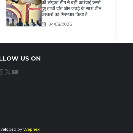
की संयुक्त टीम ने बड़ी कार्रवाई करते
हुए हाथी दांत और जबड़े के साथ तीन
तस्करों को गिरफ्तार किया है
04/08/2026
LLOW US ON
agram
X
YouTube
eveloped by
Wepnex