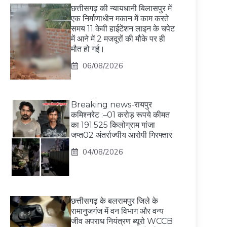
छत्तीसगढ़ की न्यायधानी बिलासपुर में
एक निर्माणाधीन मकान में काम करते
समय 11 केवी हाईटेंशन लाइन के चपेट
में आने में 2 मजदूरों की मौके पर ही
मौत हो गई।
06/08/2026
Breaking news-रायपुर
कमिश्नरेट :–01 करोड़ रूपये कीमत
का 191.525 किलोग्राम गांजा
जप्त02 अंतर्राज्यीय आरोपी गिरफ्तार
04/08/2026
छत्तीसगढ़ के बलरामपुर जिले के
रामानुजगंज में वन विभाग और वन्य
जीव अपराध नियंत्रण ब्यूरो WCCB