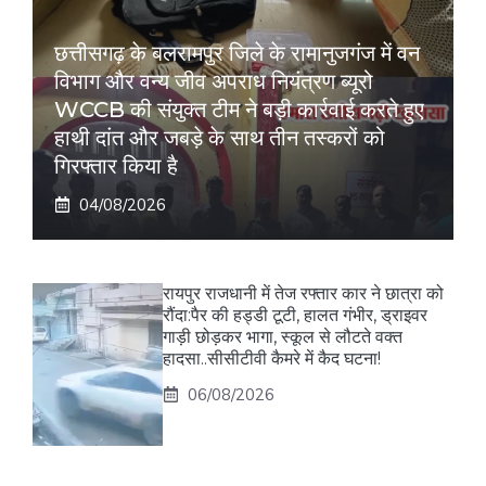
छत्तीसगढ़ के बलरामपुर जिले के रामानुजगंज में वन
विभाग और वन्य जीव अपराध नियंत्रण ब्यूरो
WCCB की संयुक्त टीम ने बड़ी कार्रवाई करते हुए
हाथी दांत और जबड़े के साथ तीन तस्करों को
गिरफ्तार किया है
04/08/2026
रायपुर राजधानी में तेज रफ्तार कार ने छात्रा को
रौंदा:पैर की हड्डी टूटी, हालत गंभीर, ड्राइवर
गाड़ी छोड़कर भागा, स्कूल से लौटते वक्त
हादसा..सीसीटीवी कैमरे में कैद घटना!
06/08/2026