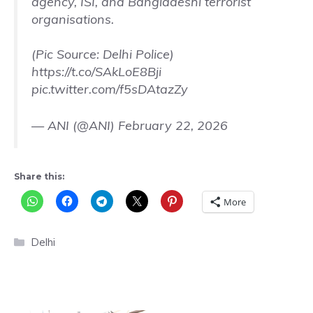
agency, ISI, and Bangladeshi terrorist
organisations.
(Pic Source: Delhi Police)
https://t.co/SAkLoE8Bji
pic.twitter.com/f5sDAtazZy
— ANI (@ANI)
February 22, 2026
Share this:
More
Categories
Delhi