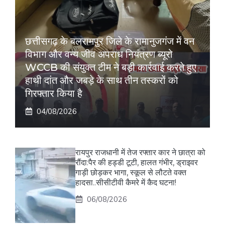
छत्तीसगढ़ के बलरामपुर जिले के रामानुजगंज में वन
विभाग और वन्य जीव अपराध नियंत्रण ब्यूरो
WCCB की संयुक्त टीम ने बड़ी कार्रवाई करते हुए
हाथी दांत और जबड़े के साथ तीन तस्करों को
गिरफ्तार किया है
04/08/2026
रायपुर राजधानी में तेज रफ्तार कार ने छात्रा को
रौंदा:पैर की हड्डी टूटी, हालत गंभीर, ड्राइवर
गाड़ी छोड़कर भागा, स्कूल से लौटते वक्त
हादसा..सीसीटीवी कैमरे में कैद घटना!
06/08/2026