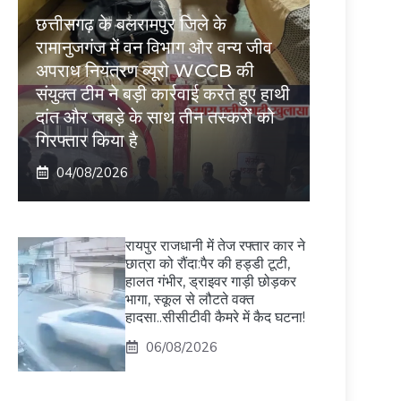
छत्तीसगढ़ के बलरामपुर जिले के
रामानुजगंज में वन विभाग और वन्य जीव
अपराध नियंत्रण ब्यूरो WCCB की
संयुक्त टीम ने बड़ी कार्रवाई करते हुए हाथी
दांत और जबड़े के साथ तीन तस्करों को
गिरफ्तार किया है
04/08/2026
रायपुर राजधानी में तेज रफ्तार कार ने
छात्रा को रौंदा:पैर की हड्डी टूटी,
हालत गंभीर, ड्राइवर गाड़ी छोड़कर
भागा, स्कूल से लौटते वक्त
हादसा..सीसीटीवी कैमरे में कैद घटना!
06/08/2026