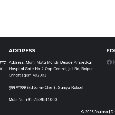
ADDRESS
FO
Facebook
Inst
सगढ़
Address: Marhi Mata Mandir Beside Ambedkar
नत
Hospital Gate No-2 Opp Central, Jail Rd, Raipur,
Chhattisgarh 492001
मुख्य संपादक (Editor-in-Chief) : Saniya Raksel
Mob. No. +91-7509511000
© 2026 Rhulasa | D