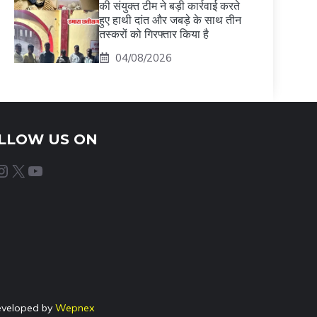
की संयुक्त टीम ने बड़ी कार्रवाई करते
हुए हाथी दांत और जबड़े के साथ तीन
तस्करों को गिरफ्तार किया है
04/08/2026
LLOW US ON
agram
X
YouTube
eveloped by
Wepnex