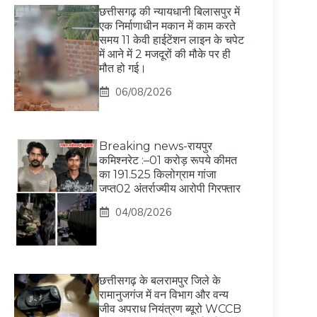
छत्तीसगढ़ की न्यायधानी बिलासपुर में
एक निर्माणाधीन मकान में काम करते
समय 11 केवी हाईटेंशन लाइन के चपेट
में आने में 2 मजदूरों की मौके पर ही
मौत हो गई।
06/08/2026
Breaking news-रायपुर
कमिश्नरेट :–01 करोड़ रूपये कीमत
का 191.525 किलोग्राम गांजा
जप्त02 अंतर्राज्यीय आरोपी गिरफ्तार
04/08/2026
छत्तीसगढ़ के बलरामपुर जिले के
रामानुजगंज में वन विभाग और वन्य
जीव अपराध नियंत्रण ब्यूरो WCCB