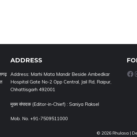
ADDRESS
FO
Facebook
Inst
सगढ़
Address: Marhi Mata Mandir Beside Ambedkar
नत
Hospital Gate No-2 Opp Central, Jail Rd, Raipur,
Chhattisgarh 492001
मुख्य संपादक (Editor-in-Chief) : Saniya Raksel
Mob. No. +91-7509511000
© 2026 Rhulasa | D