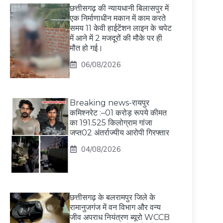
छत्तीसगढ़ की न्यायधानी बिलासपुर में
एक निर्माणाधीन मकान में काम करते
समय 11 केवी हाईटेंशन लाइन के चपेट
में आने में 2 मजदूरों की मौके पर ही
मौत हो गई।
06/08/2026
Breaking news-रायपुर
कमिश्नरेट :–01 करोड़ रूपये कीमत
का 191.525 किलोग्राम गांजा
जप्त02 अंतर्राज्यीय आरोपी गिरफ्तार
04/08/2026
छत्तीसगढ़ के बलरामपुर जिले के
रामानुजगंज में वन विभाग और वन्य
जीव अपराध नियंत्रण ब्यूरो WCCB