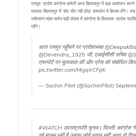
रायपुर: प्रदेश कांग्रेस कमेटी आज बिलासपुर में बड़ा आयोजन करने 
पायलट बिलासपुर में ‘वोट चोर गद्दी छोड़’ सम्मलेन में हिस्सा लेंगे। मं
ज्योत्सना महंत समेत बड़ी संख्या में कांग्रेस के विधायक, प्रदेश पदाध
रहेंगे।
आज रायपुर पहुँचने पर प्रदेशाध्यक्ष
@DeepakBai
@Devendra_1925
जी, एआईसीसी सचिव
@S
एयरपोर्ट पर मुलाकात की और प्रेस को संबोधित कि
pic.twitter.com/t4gqlrCFpK
— Sachin Pilot (@SachinPilot)
Septemb
……………………………………………………………………………………
#WATCH
उपराष्ट्रपति चुनाव | दिल्ली: कांग्रे
को मालूम नहीं है उनका कोई बयान नहीं आया वो दिखाई 