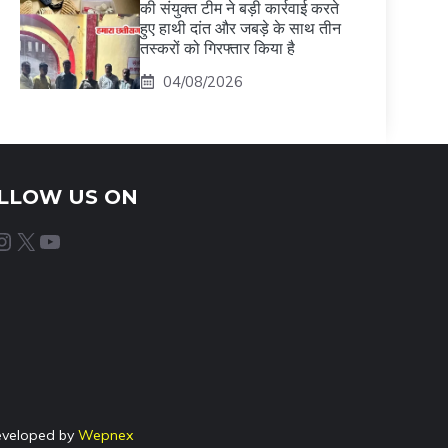
की संयुक्त टीम ने बड़ी कार्रवाई करते
हुए हाथी दांत और जबड़े के साथ तीन
तस्करों को गिरफ्तार किया है
04/08/2026
LLOW US ON
agram
X
YouTube
eveloped by
Wepnex