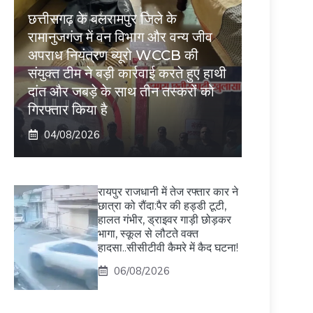
छत्तीसगढ़ के बलरामपुर जिले के
रामानुजगंज में वन विभाग और वन्य जीव
अपराध नियंत्रण ब्यूरो WCCB की
संयुक्त टीम ने बड़ी कार्रवाई करते हुए हाथी
दांत और जबड़े के साथ तीन तस्करों को
गिरफ्तार किया है
04/08/2026
रायपुर राजधानी में तेज रफ्तार कार ने
छात्रा को रौंदा:पैर की हड्डी टूटी,
हालत गंभीर, ड्राइवर गाड़ी छोड़कर
भागा, स्कूल से लौटते वक्त
हादसा..सीसीटीवी कैमरे में कैद घटना!
06/08/2026