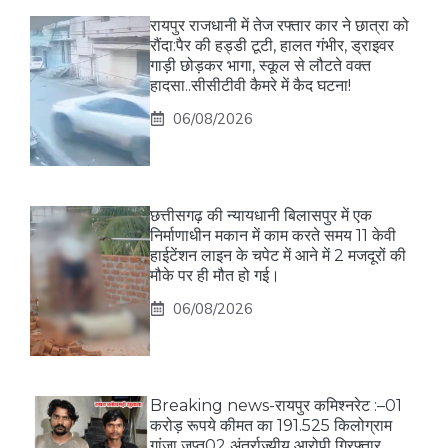
रायपुर राजधानी में तेज रफ्तार कार ने छात्रा को
रौंदा:पैर की हड्डी टूटी, हालत गंभीर, ड्राइवर
गाड़ी छोड़कर भागा, स्कूल से लौटते वक्त
हादसा..सीसीटीवी कैमरे में कैद घटना!
06/08/2026
छत्तीसगढ़ की न्यायधानी बिलासपुर में एक
निर्माणाधीन मकान में काम करते समय 11 केवी
हाईटेंशन लाइन के चपेट में आने में 2 मजदूरों की
मौके पर ही मौत हो गई।
06/08/2026
Breaking news-रायपुर कमिश्नरेट :–01
करोड़ रूपये कीमत का 191.525 किलोग्राम
गांजा जप्त02 अंतर्राज्यीय आरोपी गिरफ्तार