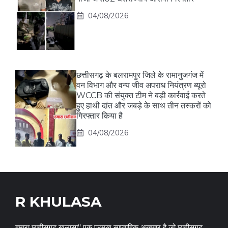
04/08/2026
छत्तीसगढ़ के बलरामपुर जिले के रामानुजगंज में
वन विभाग और वन्य जीव अपराध नियंत्रण ब्यूरो
WCCB की संयुक्त टीम ने बड़ी कार्रवाई करते
हुए हाथी दांत और जबड़े के साथ तीन तस्करों को
गिरफ्तार किया है
04/08/2026
R KHULASA
हमारा छत्तीसगढ़ खुलासा" एक प्रमुख साप्ताहिक अख़बार है जो छत्तीसगढ़