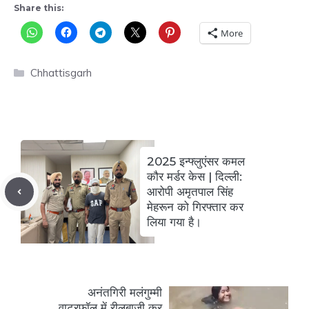
Share this:
More
Categories
Chhattisgarh
2025 इन्फ्लुएंसर कमल
कौर मर्डर केस | दिल्ली:
आरोपी अमृतपाल सिंह
मेहरून को गिरफ्तार कर
लिया गया है।
अनंतगिरी मलंगुम्मी
वाटरफॉल में रीलबाजी कर