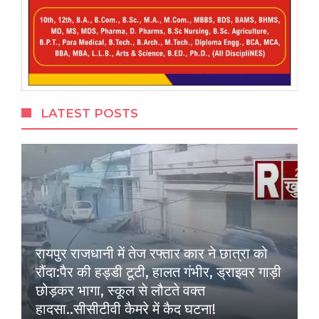
LATEST POSTS
रायपुर राजधानी में तेज रफ्तार कार ने छात्रा को
रौंदा:पैर की हड्डी टूटी, हालत गंभीर, ड्राइवर गाड़ी
छोड़कर भागा, स्कूल से लौटते वक्त
हादसा..सीसीटीवी कैमरे में कैद घटना!