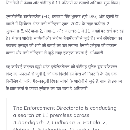
सिलसिले में पंजाब और चंडीगढ़ में 11 परिसरों पर तलाशी अभियान शुरू किया।
एनफोर्समेंट डायरेक्टरेट (ED) हरचरण सिंह भुल्लर (पूर्व DIG) और दूसरों के
मामले में प्रिवेंशन ऑफ़ मनी लॉन्ड्रिंग एक्ट, 2002 के तहत चंडीगढ़-2,
लुधियाना-5, पटियाला-2, नाभा-1, और जालंधर-1 में 11 जगहों पर सर्च कर रहा
है। ये सर्च आरोपी, साथियों और संदिग्ध बेनामीदारों से जुड़े हैं। सर्च ऑपरेशन का
मकसद क्राइम की आगे की कमाई का पता लगाना, बेनामी एसेट्स की पहचान
करना और मनी लॉन्ड्रिंग से जुड़े सबूत इकट्ठा करना है: अधिकारी
यह कार्रवाई सेंट्रल ब्यूरो ऑफ़ इन्वेस्टिगेशन की चंडीगढ़ यूनिट द्वारा रजिस्टर
किए गए अपराधों से जुड़ी है, जो एक क्रिमिनल केस को निपटाने के लिए एक
बिचौलिए के ज़रिए गैर-कानूनी रिश्वत मांगने के आरोपों से जुड़े हैं, साथ ही इनकम
के ज्ञात सोर्स से ज़्यादा एसेट्स का पता चला है: अधिकारी
The Enforcement Directorate is conducting
a search at 11 premises across
(Chandigarh-2, Ludhiana-5, Patiala-2,
Nabha-1, & Jalandhar-1) under the