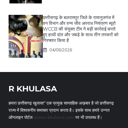
छत्तीसगढ़ के बलरामपुर जिले के रामानुजगंज में
वन विभाग और वन्य जीव अपराध नियंत्रण ब्यूरो
WCCB की संयुक्त टीम ने बड़ी कार्रवाई करते
हुए हाथी दांत और जबड़े के साथ तीन तस्करों को
गिरफ्तार किया है
04/08/2026
R KHULASA
हमारा छत्तीसगढ़ खुलासा" एक प्रमुख साप्ताहिक अख़बार है जो छत्तीसगढ़
राज्य में विश्वसनीय समाचार प्रदान करता है। इसके साथ हमारे उन्नत
ऑनलाइन पोर्टल
www.rkhulasa.com
पर भी उपलब्ध हैं।