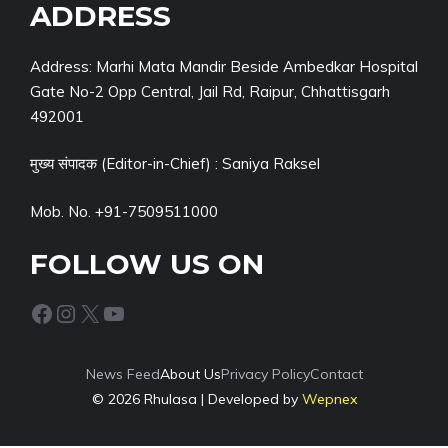
ADDRESS
Address: Marhi Mata Mandir Beside Ambedkar Hospital
Gate No-2 Opp Central, Jail Rd, Raipur, Chhattisgarh
492001
मुख्य संपादक (Editor-in-Chief) : Saniya Raksel
Mob. No. +91-7509511000
FOLLOW US ON
Facebook
Instagram
X
YouTube
News Feed
About Us
Privacy Policy
Contact
© 2026 Rhulasa | Developed by
Wepnex