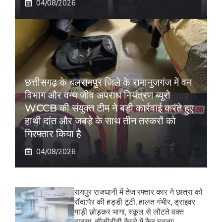
04/08/2026
छत्तीसगढ़ के बलरामपुर जिले के रामानुजगंज में वन
विभाग और वन्य जीव अपराध नियंत्रण ब्यूरो
WCCB की संयुक्त टीम ने बड़ी कार्रवाई करते हुए
हाथी दांत और जबड़े के साथ तीन तस्करों को
गिरफ्तार किया है
04/08/2026
रायपुर राजधानी में तेज रफ्तार कार ने छात्रा को
रौंदा:पैर की हड्डी टूटी, हालत गंभीर, ड्राइवर
गाड़ी छोड़कर भागा, स्कूल से लौटते वक्त
हादसा..सीसीटीवी कैमरे में कैद घटना!