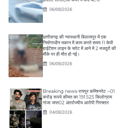
06/08/2026
छत्तीसगढ़ की न्यायधानी बिलासपुर में एक
निर्माणाधीन मकान में काम करते समय 11 केवी
हाईटेंशन लाइन के चपेट में आने में 2 मजदूरों की
मौके पर ही मौत हो गई।
06/08/2026
Breaking news-रायपुर कमिश्नरेट :–01
करोड़ रूपये कीमत का 191.525 किलोग्राम
गांजा जप्त02 अंतर्राज्यीय आरोपी गिरफ्तार
04/08/2026