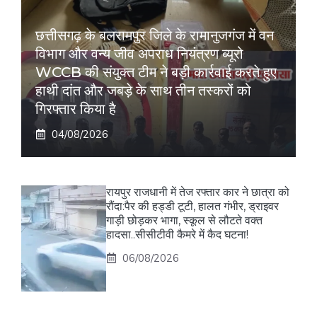
छत्तीसगढ़ के बलरामपुर जिले के रामानुजगंज में वन
विभाग और वन्य जीव अपराध नियंत्रण ब्यूरो
WCCB की संयुक्त टीम ने बड़ी कार्रवाई करते हुए
हाथी दांत और जबड़े के साथ तीन तस्करों को
गिरफ्तार किया है
04/08/2026
रायपुर राजधानी में तेज रफ्तार कार ने छात्रा को
रौंदा:पैर की हड्डी टूटी, हालत गंभीर, ड्राइवर
गाड़ी छोड़कर भागा, स्कूल से लौटते वक्त
हादसा..सीसीटीवी कैमरे में कैद घटना!
06/08/2026