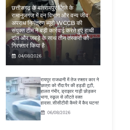
छत्तीसगढ़ के बलरामपुर जिले के
रामानुजगंज में वन विभाग और वन्य जीव
अपराध नियंत्रण ब्यूरो WCCB की
संयुक्त टीम ने बड़ी कार्रवाई करते हुए हाथी
दांत और जबड़े के साथ तीन तस्करों को
गिरफ्तार किया है
04/08/2026
रायपुर राजधानी में तेज रफ्तार कार ने
छात्रा को रौंदा:पैर की हड्डी टूटी,
हालत गंभीर, ड्राइवर गाड़ी छोड़कर
भागा, स्कूल से लौटते वक्त
हादसा..सीसीटीवी कैमरे में कैद घटना!
06/08/2026