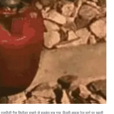
एलपीजी गैस सिलेंडर मचाने से हड़कंप मच गया. दिल्ली-हावड़ा रेल मार्ग पर खाली