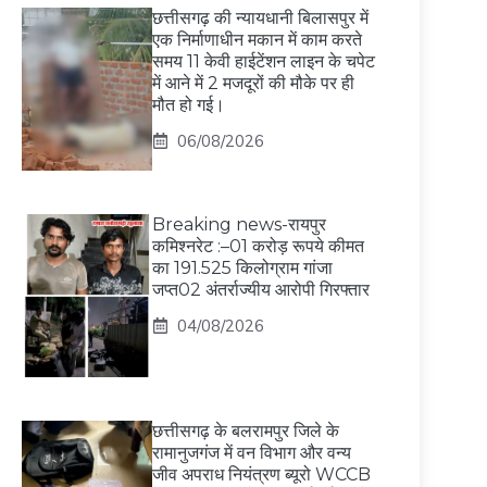
छत्तीसगढ़ की न्यायधानी बिलासपुर में
एक निर्माणाधीन मकान में काम करते
समय 11 केवी हाईटेंशन लाइन के चपेट
में आने में 2 मजदूरों की मौके पर ही
मौत हो गई।
06/08/2026
Breaking news-रायपुर
कमिश्नरेट :–01 करोड़ रूपये कीमत
का 191.525 किलोग्राम गांजा
जप्त02 अंतर्राज्यीय आरोपी गिरफ्तार
04/08/2026
छत्तीसगढ़ के बलरामपुर जिले के
रामानुजगंज में वन विभाग और वन्य
जीव अपराध नियंत्रण ब्यूरो WCCB