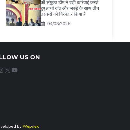
की संयुक्त टीम ने बड़ी कार्रवाई करते
हुए हाथी दांत और जबड़े के साथ तीन
तस्करों को गिरफ्तार किया है
04/08/2026
LLOW US ON
agram
X
YouTube
eveloped by
Wepnex