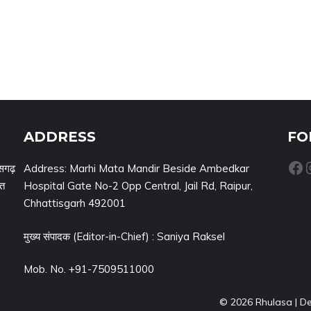
ADDRESS
FO
Facebook
Inst
सगढ़
Address: Marhi Mata Mandir Beside Ambedkar
नत
Hospital Gate No-2 Opp Central, Jail Rd, Raipur,
Chhattisgarh 492001
मुख्य संपादक (Editor-in-Chief) : Saniya Raksel
Mob. No. +91-7509511000
© 2026 Rhulasa | D