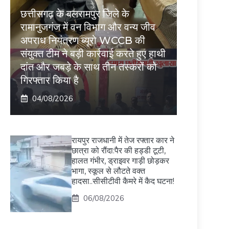
छत्तीसगढ़ के बलरामपुर जिले के
रामानुजगंज में वन विभाग और वन्य जीव
अपराध नियंत्रण ब्यूरो WCCB की
संयुक्त टीम ने बड़ी कार्रवाई करते हुए हाथी
दांत और जबड़े के साथ तीन तस्करों को
गिरफ्तार किया है
04/08/2026
रायपुर राजधानी में तेज रफ्तार कार ने
छात्रा को रौंदा:पैर की हड्डी टूटी,
हालत गंभीर, ड्राइवर गाड़ी छोड़कर
भागा, स्कूल से लौटते वक्त
हादसा..सीसीटीवी कैमरे में कैद घटना!
06/08/2026