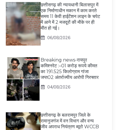
छत्तीसगढ़ की न्यायधानी बिलासपुर में
एक निर्माणाधीन मकान में काम करते
समय 11 केवी हाईटेंशन लाइन के चपेट
में आने में 2 मजदूरों की मौके पर ही
मौत हो गई।
06/08/2026
Breaking news-रायपुर
कमिश्नरेट :–01 करोड़ रूपये कीमत
का 191.525 किलोग्राम गांजा
जप्त02 अंतर्राज्यीय आरोपी गिरफ्तार
04/08/2026
छत्तीसगढ़ के बलरामपुर जिले के
रामानुजगंज में वन विभाग और वन्य
जीव अपराध नियंत्रण ब्यूरो WCCB