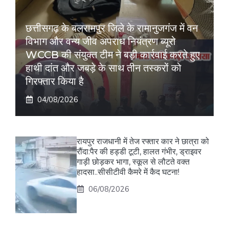
छत्तीसगढ़ के बलरामपुर जिले के रामानुजगंज में वन
विभाग और वन्य जीव अपराध नियंत्रण ब्यूरो
WCCB की संयुक्त टीम ने बड़ी कार्रवाई करते हुए
हाथी दांत और जबड़े के साथ तीन तस्करों को
गिरफ्तार किया है
04/08/2026
रायपुर राजधानी में तेज रफ्तार कार ने छात्रा को
रौंदा:पैर की हड्डी टूटी, हालत गंभीर, ड्राइवर
गाड़ी छोड़कर भागा, स्कूल से लौटते वक्त
हादसा..सीसीटीवी कैमरे में कैद घटना!
06/08/2026