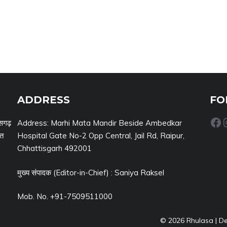
ADDRESS
FO
Facebook
Inst
सगढ़
Address: Marhi Mata Mandir Beside Ambedkar
नत
Hospital Gate No-2 Opp Central, Jail Rd, Raipur,
Chhattisgarh 492001
मुख्य संपादक (Editor-in-Chief) : Saniya Raksel
Mob. No. +91-7509511000
© 2026 Rhulasa | D