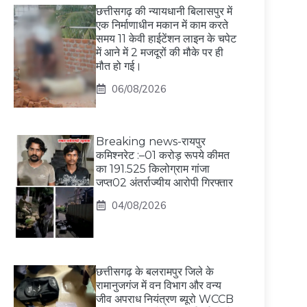
छत्तीसगढ़ की न्यायधानी बिलासपुर में
एक निर्माणाधीन मकान में काम करते
समय 11 केवी हाईटेंशन लाइन के चपेट
में आने में 2 मजदूरों की मौके पर ही
मौत हो गई।
06/08/2026
Breaking news-रायपुर
कमिश्नरेट :–01 करोड़ रूपये कीमत
का 191.525 किलोग्राम गांजा
जप्त02 अंतर्राज्यीय आरोपी गिरफ्तार
04/08/2026
छत्तीसगढ़ के बलरामपुर जिले के
रामानुजगंज में वन विभाग और वन्य
जीव अपराध नियंत्रण ब्यूरो WCCB