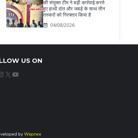
की संयुक्त टीम ने बड़ी कार्रवाई करते
हुए हाथी दांत और जबड़े के साथ तीन
तस्करों को गिरफ्तार किया है
04/08/2026
LLOW US ON
agram
X
YouTube
eveloped by
Wepnex