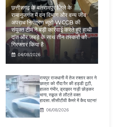
छत्तीसगढ़ के बलरामपुर जिले के
रामानुजगंज में वन विभाग और वन्य जीव
अपराध नियंत्रण ब्यूरो WCCB की
संयुक्त टीम ने बड़ी कार्रवाई करते हुए हाथी
दांत और जबड़े के साथ तीन तस्करों को
गिरफ्तार किया है
04/08/2026
रायपुर राजधानी में तेज रफ्तार कार ने
छात्रा को रौंदा:पैर की हड्डी टूटी,
हालत गंभीर, ड्राइवर गाड़ी छोड़कर
भागा, स्कूल से लौटते वक्त
हादसा..सीसीटीवी कैमरे में कैद घटना!
06/08/2026