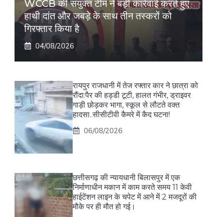
WCCB की संयुक्त टीम ने बड़ी कार्रवाई करते हुए
हाथी दांत और जबड़े के साथ तीन तस्करों को
गिरफ्तार किया है
04/08/2026
रायपुर राजधानी में तेज रफ्तार कार ने छात्रा को
रौंदा:पैर की हड्डी टूटी, हालत गंभीर, ड्राइवर
गाड़ी छोड़कर भागा, स्कूल से लौटते वक्त
हादसा..सीसीटीवी कैमरे में कैद घटना!
06/08/2026
छत्तीसगढ़ की न्यायधानी बिलासपुर में एक
निर्माणाधीन मकान में काम करते समय 11 केवी
हाईटेंशन लाइन के चपेट में आने में 2 मजदूरों की
मौके पर ही मौत हो गई।