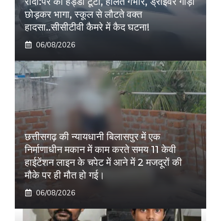
रौंदा:पैर की हड्डी टूटी, हालत गंभीर, ड्राइवर गाड़ी
छोड़कर भागा, स्कूल से लौटते वक्त
हादसा..सीसीटीवी कैमरे में कैद घटना!
06/08/2026
छत्तीसगढ़ की न्यायधानी बिलासपुर में एक
निर्माणाधीन मकान में काम करते समय 11 केवी
हाईटेंशन लाइन के चपेट में आने में 2 मजदूरों की
मौके पर ही मौत हो गई।
06/08/2026