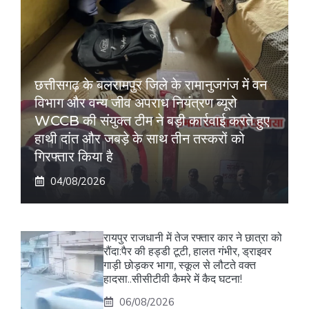
छत्तीसगढ़ के बलरामपुर जिले के रामानुजगंज में वन
विभाग और वन्य जीव अपराध नियंत्रण ब्यूरो
WCCB की संयुक्त टीम ने बड़ी कार्रवाई करते हुए
हाथी दांत और जबड़े के साथ तीन तस्करों को
गिरफ्तार किया है
04/08/2026
रायपुर राजधानी में तेज रफ्तार कार ने छात्रा को
रौंदा:पैर की हड्डी टूटी, हालत गंभीर, ड्राइवर
गाड़ी छोड़कर भागा, स्कूल से लौटते वक्त
हादसा..सीसीटीवी कैमरे में कैद घटना!
06/08/2026