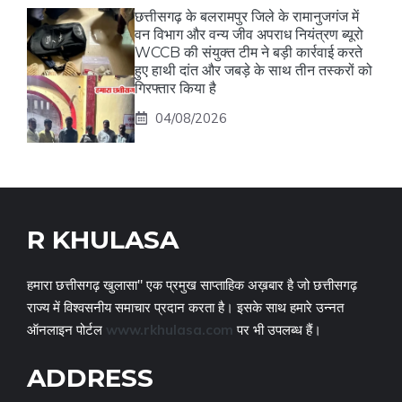
छत्तीसगढ़ के बलरामपुर जिले के रामानुजगंज में
वन विभाग और वन्य जीव अपराध नियंत्रण ब्यूरो
WCCB की संयुक्त टीम ने बड़ी कार्रवाई करते
हुए हाथी दांत और जबड़े के साथ तीन तस्करों को
गिरफ्तार किया है
04/08/2026
R KHULASA
हमारा छत्तीसगढ़ खुलासा" एक प्रमुख साप्ताहिक अख़बार है जो छत्तीसगढ़
राज्य में विश्वसनीय समाचार प्रदान करता है। इसके साथ हमारे उन्नत
ऑनलाइन पोर्टल
www.rkhulasa.com
पर भी उपलब्ध हैं।
ADDRESS