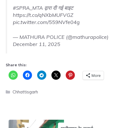
#SPRA_MTA
द्वारा दी गई बाइट
https://t.co/qNXbMUFVGZ
pic.twitter.com/559NVfe04g
— MATHURA POLICE (@mathurapolice)
December 11, 2025
Share this:
More
Categories
Chhattisgarh