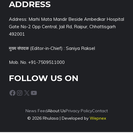
ADDRESS
Address: Marhi Mata Mandir Beside Ambedkar Hospital
Gate No-2 Opp Central, Jail Rd, Raipur, Chhattisgarh
492001
मुख्य संपादक (Editor-in-Chief) : Saniya Raksel
Mob. No. +91-7509511000
FOLLOW US ON
Facebook
Instagram
X
YouTube
News Feed
About Us
Privacy Policy
Contact
© 2026 Rhulasa | Developed by
Wepnex