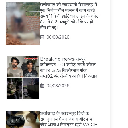
छत्तीसगढ़ की न्यायधानी बिलासपुर में
एक निर्माणाधीन मकान में काम करते
समय 11 केवी हाईटेंशन लाइन के चपेट
में आने में 2 मजदूरों की मौके पर ही
मौत हो गई।
06/08/2026
Breaking news-रायपुर
कमिश्नरेट :–01 करोड़ रूपये कीमत
का 191.525 किलोग्राम गांजा
जप्त02 अंतर्राज्यीय आरोपी गिरफ्तार
04/08/2026
छत्तीसगढ़ के बलरामपुर जिले के
रामानुजगंज में वन विभाग और वन्य
जीव अपराध नियंत्रण ब्यूरो WCCB