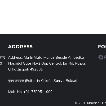
ADDRESS
FO
Facebook
Inst
सगढ़
Address: Marhi Mata Mandir Beside Ambedkar
नत
Hospital Gate No-2 Opp Central, Jail Rd, Raipur,
Chhattisgarh 492001
मुख्य संपादक (Editor-in-Chief) : Saniya Raksel
Mob. No. +91-7509511000
© 2026 Rhulasa | D