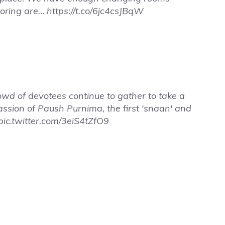
toring are…
https://t.co/6jc4csJBqW
owd of devotees continue to gather to take a
assion of Paush Purnima, the first 'snaan' and
pic.twitter.com/3eiS4tZfO9