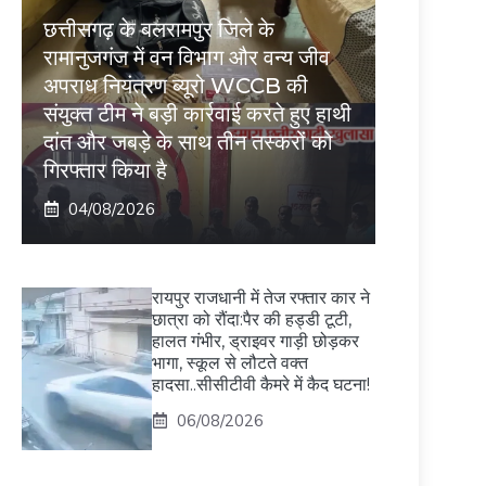
छत्तीसगढ़ के बलरामपुर जिले के
रामानुजगंज में वन विभाग और वन्य जीव
अपराध नियंत्रण ब्यूरो WCCB की
संयुक्त टीम ने बड़ी कार्रवाई करते हुए हाथी
दांत और जबड़े के साथ तीन तस्करों को
गिरफ्तार किया है
04/08/2026
रायपुर राजधानी में तेज रफ्तार कार ने
छात्रा को रौंदा:पैर की हड्डी टूटी,
हालत गंभीर, ड्राइवर गाड़ी छोड़कर
भागा, स्कूल से लौटते वक्त
हादसा..सीसीटीवी कैमरे में कैद घटना!
06/08/2026