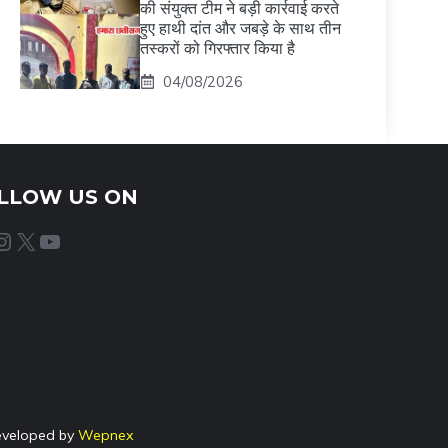
की संयुक्त टीम ने बड़ी कार्रवाई करते
हुए हाथी दांत और जबड़े के साथ तीन
तस्करों को गिरफ्तार किया है
04/08/2026
LLOW US ON
agram
X
YouTube
eveloped by
Wepnex